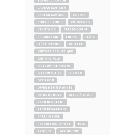
BUFFET-CRAMPON
CADEAU MUSICIEN
CADEAU MUSIQUE
CORNET
COUP DE POUCE
CRESCENDO
DENIS WICK
DREADNOUGHT
DÉCORATION
ENFANT
FLÛTE
FLÛTE D'ÉTUDE
GUITARE
GUITARE ACOUSTIQUE
GUITARE FOLK
INSTRUMENT ENFANT
INTERMEDIAIRE
JUPITER
OCCASION
OFFRE DE FIN D'ANNÉE
OFFRE DE NOEL
OFFRE À SAISIR
PACK DÉBUTANT
PACK DÉMARRAGE
PASSCULTURE
PERCUSSION ENFANT
PIED
PRODIGE
SAXOPHONE