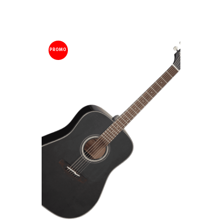
299.00 €.
269.00 €.
PROMO
!