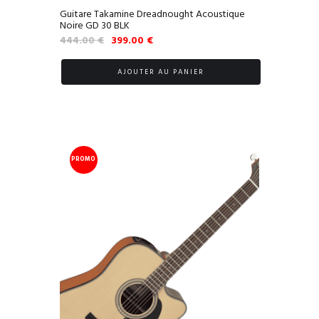
Guitare Takamine Dreadnought Acoustique
Noire GD 30 BLK
Le
Le
444.00
€
399.00
€
prix
prix
initial
actuel
AJOUTER AU PANIER
était :
est :
444.00 €.
399.00 €.
PROMO
!