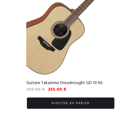
Guitare Takamine Dreadnought GD 10 NS
Le
Le
299.00
€
255.00
€
prix
prix
initial
actuel
AJOUTER AU PANIER
était :
est :
299.00 €.
255.00 €.