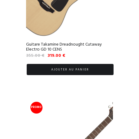
Guitare Takamine Dreadnought Cutaway
Electro GD 10 CENS
Le
Le
355.00
€
319.00
€
prix
prix
initial
actuel
AJOUTER AU PANIER
était :
est :
355.00 €.
319.00 €.
PROMO
!