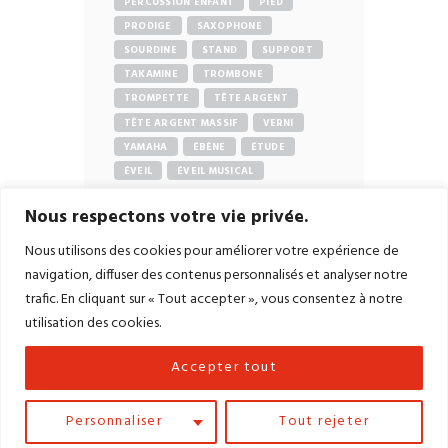
PERCUSSION ENFANT
PIED
PRODIGE
SAXOPHONE
SOURDINE
STAND
SUPPORT
TAKAMINE
TROMBONE
TROMPETTE
TÊTE ARGENT
TÊTE ARGENT MASSIF
VERNI
YAMAHA
ÉBÈNE
ÉTUDE
ÉVEIL
ÉVEIL MUSICAL
Nous respectons votre vie privée.
Nous utilisons des cookies pour améliorer votre expérience de
navigation, diffuser des contenus personnalisés et analyser notre
trafic. En cliquant sur « Tout accepter », vous consentez à notre
Accueil
Contact
Mentions légales
utilisation des cookies.
Conditions générales de vente
Accepter tout
Site Réalisé par
LiraCom
– Création de
Sites
Internet
&
Community Management
dans le
Jura
Personnaliser
Tout rejeter