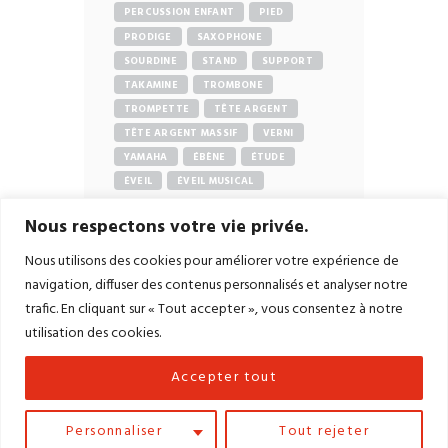
PERCUSSION ENFANT
PIED
PRODIGE
SAXOPHONE
SOURDINE
STAND
SUPPORT
TAKAMINE
TROMBONE
TROMPETTE
TÊTE ARGENT
TÊTE ARGENT MASSIF
VERNI
YAMAHA
ÉBÈNE
ÉTUDE
ÉVEIL
ÉVEIL MUSICAL
Nous respectons votre vie privée.
Nous utilisons des cookies pour améliorer votre expérience de
navigation, diffuser des contenus personnalisés et analyser notre
trafic. En cliquant sur « Tout accepter », vous consentez à notre
Accueil
Contact
Mentions légales
utilisation des cookies.
Conditions générales de vente
Accepter tout
Site Réalisé par
LiraCom
– Création de
Sites
Internet
&
Community Management
dans le
Jura
Personnaliser
Tout rejeter