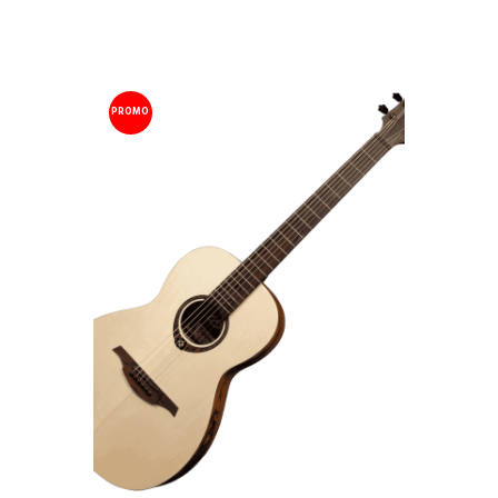
299.00 €.
269.00 €.
PROMO
!