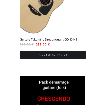
Guitare Takamine Dreadnought GD 10 NS
Le
Le
299.00
€
255.00
€
prix
prix
initial
actuel
AJOUTER AU PANIER
était :
est :
299.00 €.
255.00 €.