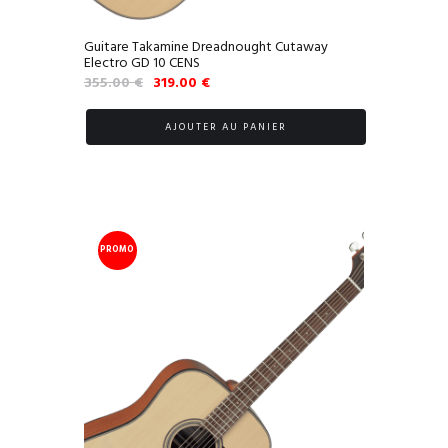
Guitare Takamine Dreadnought Cutaway
Electro GD 10 CENS
Le
Le
355.00
€
319.00
€
prix
prix
initial
actuel
AJOUTER AU PANIER
était :
est :
355.00 €.
319.00 €.
PROMO
!