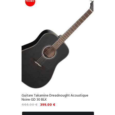
PROMO
!
Guitare Takamine Dreadnought Acoustique
Noire GD 30 BLK
Le
Le
444.00
€
399.00
€
prix
prix