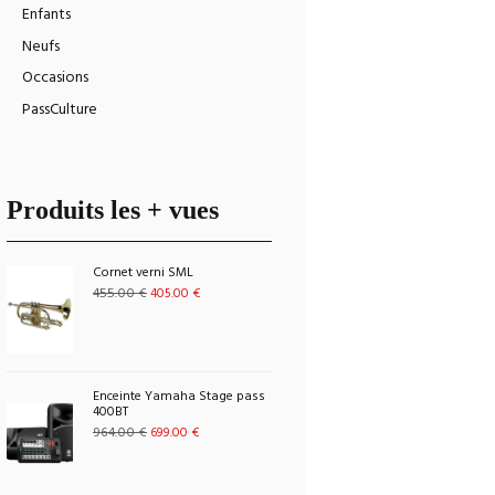
Enfants
Neufs
Occasions
PassCulture
Produits les + vues
Cornet verni SML
Le
Le
455.00
€
405.00
€
prix
prix
initial
actuel
était :
est :
455.00 €.
405.00 €.
Enceinte Yamaha Stage pass
400BT
Le
Le
964.00
€
699.00
€
prix
prix
initial
actuel