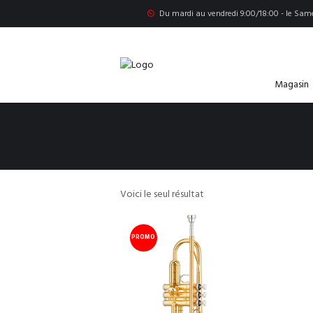
Du mardi au vendredi 9:00/18:00 - le Same
Magasin
Voici le seul résultat
PROMO
!