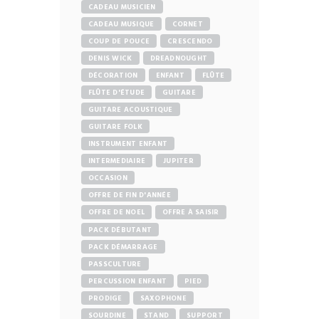
CADEAU MUSICIEN
CADEAU MUSIQUE
CORNET
COUP DE POUCE
CRESCENDO
DENIS WICK
DREADNOUGHT
DÉCORATION
ENFANT
FLÛTE
FLÛTE D'ÉTUDE
GUITARE
GUITARE ACOUSTIQUE
GUITARE FOLK
INSTRUMENT ENFANT
INTERMEDIAIRE
JUPITER
OCCASION
OFFRE DE FIN D'ANNÉE
OFFRE DE NOEL
OFFRE À SAISIR
PACK DÉBUTANT
PACK DÉMARRAGE
PASSCULTURE
PERCUSSION ENFANT
PIED
PRODIGE
SAXOPHONE
SOURDINE
STAND
SUPPORT