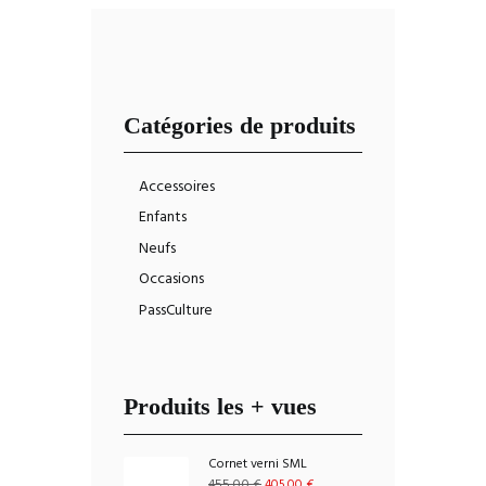
Catégories de produits
Accessoires
Enfants
Neufs
Occasions
PassCulture
Produits les + vues
Cornet verni SML
Le
Le
455.00
€
405.00
€