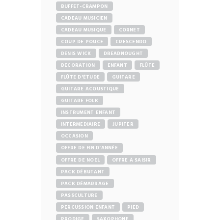
BUFFET-CRAMPON
CADEAU MUSICIEN
CADEAU MUSIQUE
CORNET
COUP DE POUCE
CRESCENDO
DENIS WICK
DREADNOUGHT
DÉCORATION
ENFANT
FLÛTE
FLÛTE D'ÉTUDE
GUITARE
GUITARE ACOUSTIQUE
GUITARE FOLK
INSTRUMENT ENFANT
INTERMEDIAIRE
JUPITER
OCCASION
OFFRE DE FIN D'ANNÉE
OFFRE DE NOEL
OFFRE À SAISIR
PACK DÉBUTANT
PACK DÉMARRAGE
PASSCULTURE
PERCUSSION ENFANT
PIED
PRODIGE
SAXOPHONE