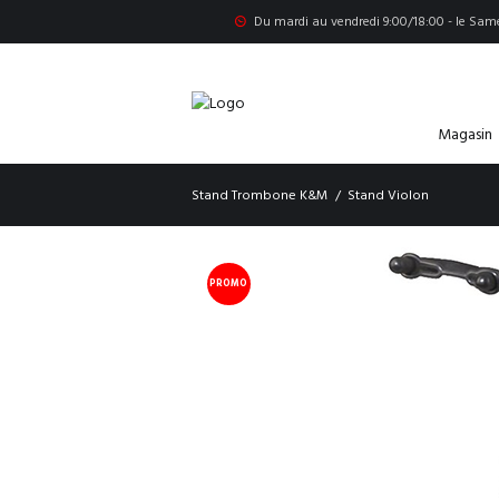
Du mardi au vendredi 9:00/18:00 - le Same
Magasin
Stand Trombone K&M
Stand Violon
PROMO
!