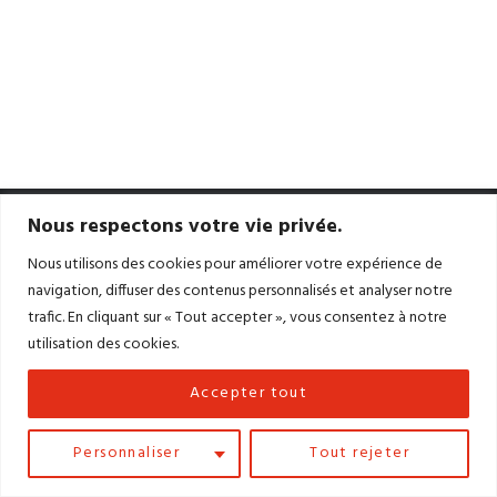
Nous respectons votre vie privée.
Nous utilisons des cookies pour améliorer votre expérience de
navigation, diffuser des contenus personnalisés et analyser notre
Accueil
Contact
Mentions légales
trafic. En cliquant sur « Tout accepter », vous consentez à notre
Conditions générales de vente
utilisation des cookies.
Site Réalisé par
LiraCom
– Création de
Sites
Internet
&
Community Management
dans le
Accepter tout
Jura
Personnaliser
Tout rejeter