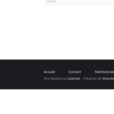
Accueil
Contact
Mentions lé
Site Réalisé par
LiraCom
– Création de
Sites I