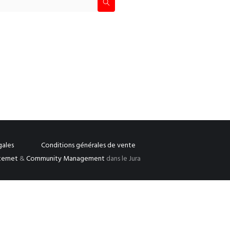
gales
Conditions générales de vente
nternet
&
Community Management
dans le Jura