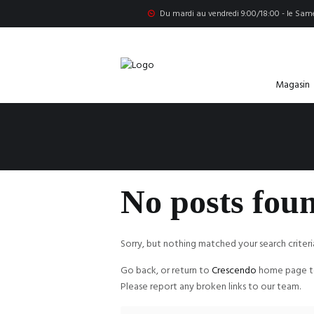
Du mardi au vendredi 9:00/18:00 - le Same
Magasin
No posts fou
Sorry, but nothing matched your search criteri
Go back, or return to
Crescendo
home page t
Please report any broken links to our team.